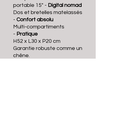
portable 15" -
Digital nomad
Dos et bretelles matelassés
-
Confort absolu
Multi-compartiments
-
Pratique
H52 x L30 x P20 cm
Garantie
robuste comme un
chêne.
1% pour les océans
-
Nettoyons nos littoraux