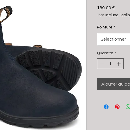
Prix
189,00 €
TVA Incluse
|
coli
Pointure
*
Sélectionner
Quantité
*
Ajouter au pa