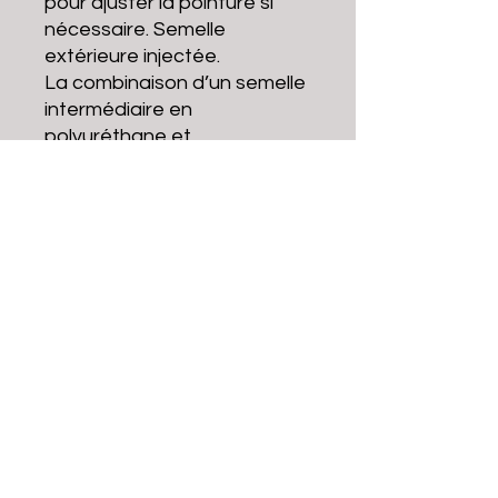
pour ajuster la pointure si
nécessaire. Semelle
extérieure injectée.
La combinaison d’un semelle
intermédiaire en
polyuréthane et
d’une semelle extérieure en
polyuréthane
thermoplastique permet une
résistance à l’acide, l’huile et
des températures jusqu’à
140°C.
Pointures 36 au 48