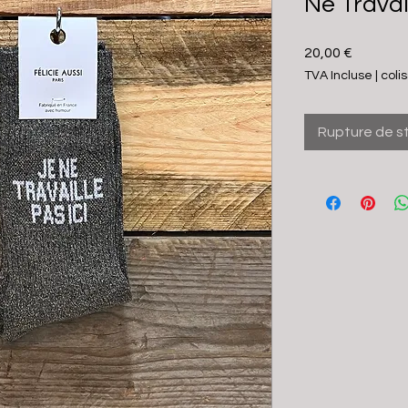
Ne Travail
Prix
20,00 €
TVA Incluse
|
coli
Rupture de s