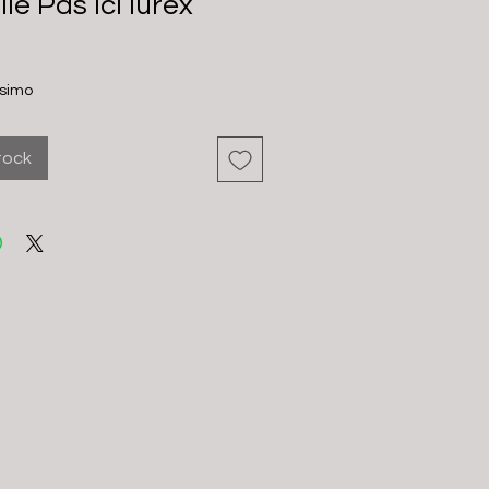
le Pas Ici lurex
ssimo
tock