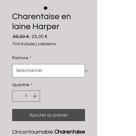
Charentaise en
laine Harper
Prix original
Prix promotionnel
 55,00 € 
25,00 €
TVA Incluse
|
colissimo
Pointure
*
Quantité
*
Ajouter au panier
L'incontournable
Charentaise