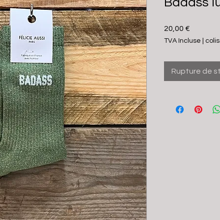
Badass l
Prix
20,00 €
TVA Incluse
|
coli
Rupture de s