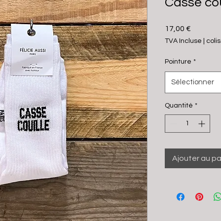
Casse cou
Prix
17,00 €
TVA Incluse
|
coli
Pointure
*
Sélectionner
Quantité
*
Ajouter au pa