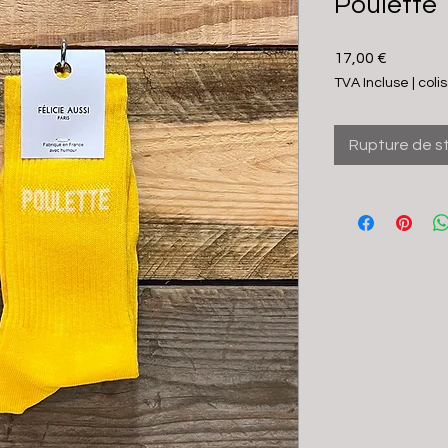
Poulette
Prix
17,00 €
TVA Incluse
|
coli
Rupture de s