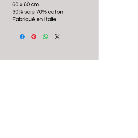
60 x 60 cm
30% soie 70% coton
Fabriqué en Italie
brcbayonne@gmail.com
© 2022 par Bonnie & Ride Club -
Mentions
Légales
-