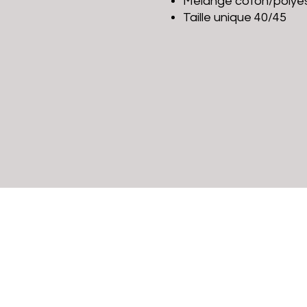
Mélange coton/polye
Taille unique 40/45