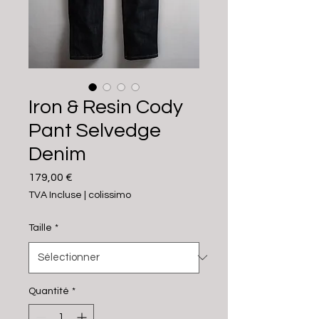
Iron & Resin Cody
Pant Selvedge
Denim
Prix
179,00 €
TVA Incluse
|
colissimo
Taille
*
Quantité
*