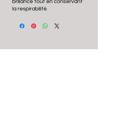
brillance tout en conservant
la respirabilité.
brcbayonne@gmail.com
© 2022 par Bonnie & Ride Club -
Mentions
Légales
-